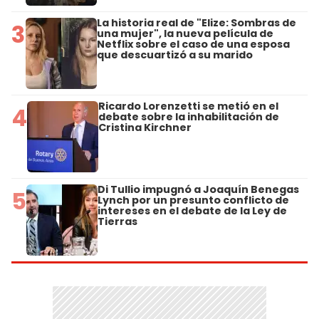
La historia real de "Elize: Sombras de
3
una mujer", la nueva película de
Netflix sobre el caso de una esposa
que descuartizó a su marido
Ricardo Lorenzetti se metió en el
4
debate sobre la inhabilitación de
Cristina Kirchner
Di Tullio impugnó a Joaquín Benegas
5
Lynch por un presunto conflicto de
intereses en el debate de la Ley de
Tierras