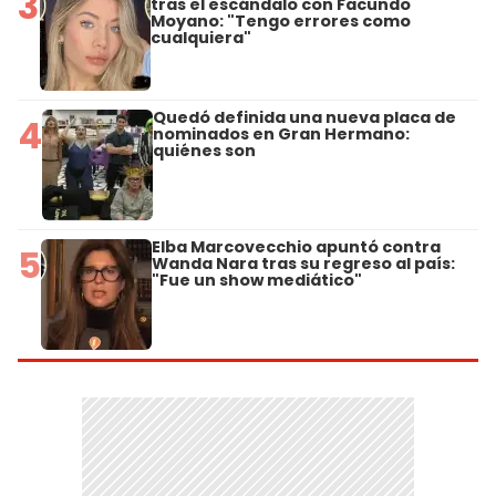
3
tras el escándalo con Facundo
Moyano: "Tengo errores como
cualquiera"
Quedó definida una nueva placa de
4
nominados en Gran Hermano:
quiénes son
Elba Marcovecchio apuntó contra
5
Wanda Nara tras su regreso al país:
"Fue un show mediático"