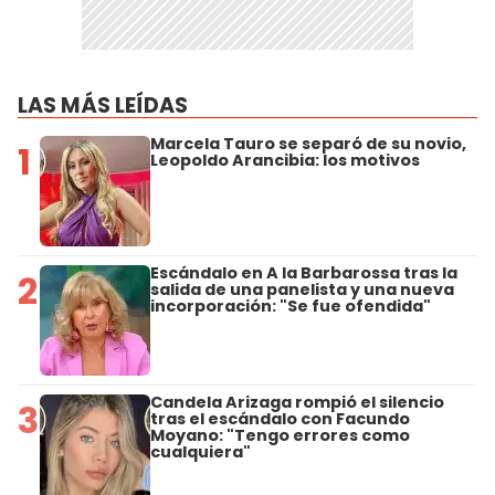
LAS MÁS LEÍDAS
Marcela Tauro se separó de su novio,
1
Leopoldo Arancibia: los motivos
Escándalo en A la Barbarossa tras la
2
salida de una panelista y una nueva
incorporación: "Se fue ofendida"
Candela Arizaga rompió el silencio
3
tras el escándalo con Facundo
Moyano: "Tengo errores como
cualquiera"