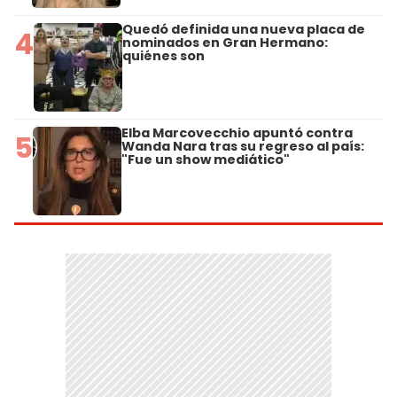
Quedó definida una nueva placa de
4
nominados en Gran Hermano:
quiénes son
Elba Marcovecchio apuntó contra
5
Wanda Nara tras su regreso al país:
"Fue un show mediático"