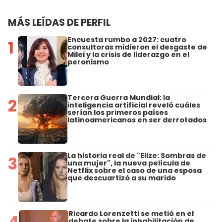
MÁS LEÍDAS DE PERFIL
Encuesta rumbo a 2027: cuatro
1
consultoras midieron el desgaste de
Milei y la crisis de liderazgo en el
peronismo
Tercera Guerra Mundial: la
2
inteligencia artificial reveló cuáles
serían los primeros países
latinoamericanos en ser derrotados
La historia real de "Elize: Sombras de
3
una mujer", la nueva película de
Netflix sobre el caso de una esposa
que descuartizó a su marido
Ricardo Lorenzetti se metió en el
4
debate sobre la inhabilitación de