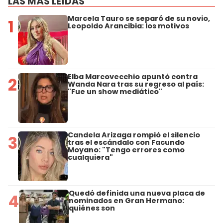
LAS MÁS LEÍDAS
Marcela Tauro se separó de su novio,
1
Leopoldo Arancibia: los motivos
Elba Marcovecchio apuntó contra
2
Wanda Nara tras su regreso al país:
"Fue un show mediático"
Candela Arizaga rompió el silencio
3
tras el escándalo con Facundo
Moyano: "Tengo errores como
cualquiera"
Quedó definida una nueva placa de
4
nominados en Gran Hermano:
quiénes son