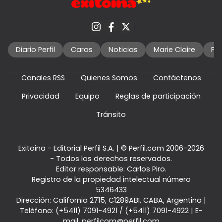
Diario Perfil
Caras
Noticias
Marie Claire
Fo
Canales RSS
Quienes Somos
Contáctenos
Privacidad
Equipo
Reglas de participación
Tránsito
Exitoina - Editorial Perfil S.A.
| © Perfil.com 2006-2026
- Todos los derechos reservados.
Editor responsable: Carlos Piro.
Registro de la propiedad intelectual número
5346433
Dirección:
California 2715
,
C1289ABI
,
CABA, Argentina
|
Teléfono:
(+5411) 7091-4921
/
(+5411) 7091-4922
| E-
mail:
perfilcom@perfil.com