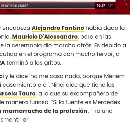
ue encabeza
Alejandro Fantino
había dado la
onio,
Mauricio D'Alessandro
, pero en las
que la ceremonia dio marcha atrás. Es debido a
scutido en el programa con mucho fervor, a
RA
terminó a los gritos.
ci
y le dice 'no me caso nada, porque Menem
casamiento a él'. Ninci dice que tiene las
rcela Tauro
, a lo que su excompañero de
de manera furiosa: “Si la fuente es Mercedes
n mamarracho de la profesión.
Tira una
smentirla”.