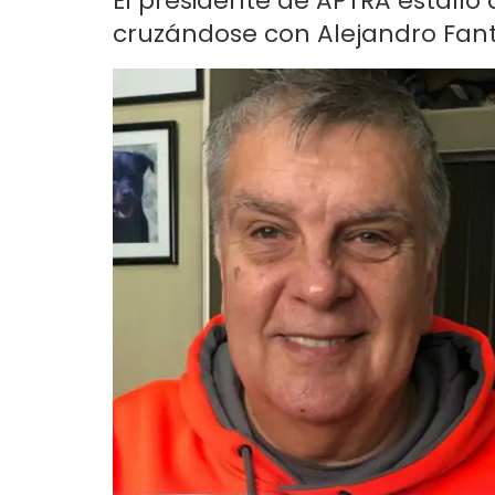
El presidente de APTRA estalló a
cruzándose con Alejandro Fantin