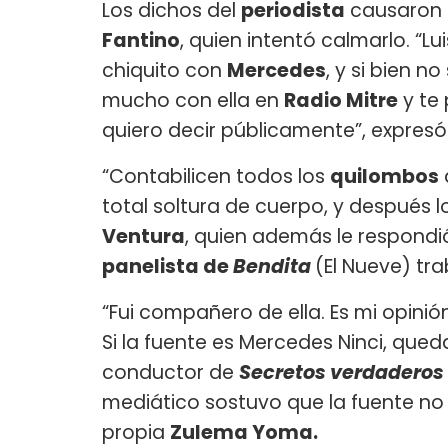
Los dichos del
periodista
causaron e
Fantino
, quien intentó calmarlo. “Lui
chiquito con
Mercedes
, y si bien 
mucho con ella en
Radio Mitre
y te 
quiero decir públicamente”, expresó
“Contabilicen todos los
quilombos
total soltura de cuerpo, y después l
Ventura
, quien además le respondió 
panelista de
Bendita
(El Nueve) tr
“Fui compañero de ella. Es mi opinió
Si la fuente es Mercedes Ninci, qued
conductor de
Secretos verdaderos
mediático sostuvo que la fuente no 
propia
Zulema Yoma.