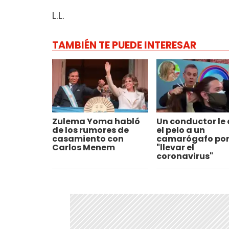
L.L.
TAMBIÉN TE PUEDE INTERESAR
Zulema Yoma habló
Un conductor le 
de los rumores de
el pelo a un
casamiento con
camarógafo po
Carlos Menem
"llevar el
coronavirus"