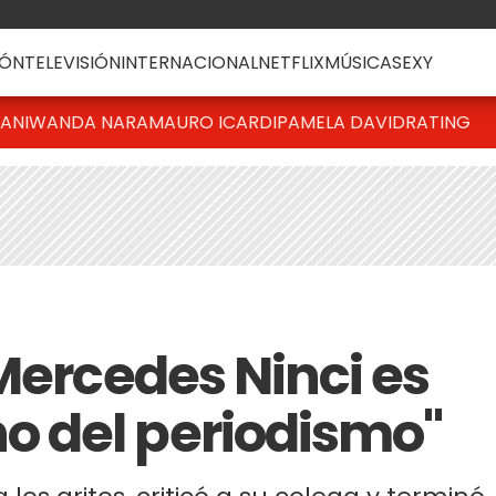
ÓN
TELEVISIÓN
INTERNACIONAL
NETFLIX
MÚSICA
SEXY
IANI
WANDA NARA
MAURO ICARDI
PAMELA DAVID
RATING
Mercedes Ninci es
 del periodismo"