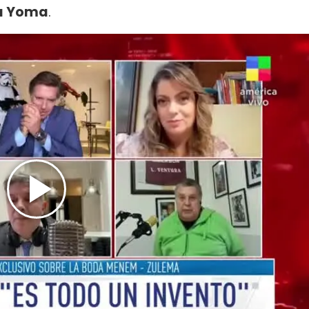
a Yoma
.