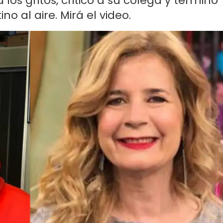
 los gritos, criticó a su colega y terminó
o al aire. Mirá el video.