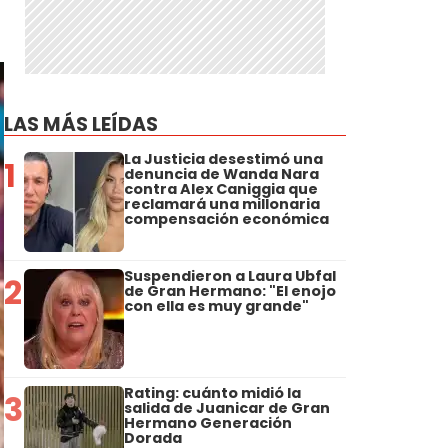
LAS MÁS LEÍDAS
La Justicia desestimó una
1
denuncia de Wanda Nara
contra Alex Caniggia que
reclamará una millonaria
compensación económica
Suspendieron a Laura Ubfal
2
de Gran Hermano: "El enojo
con ella es muy grande"
Rating: cuánto midió la
3
salida de Juanicar de Gran
Hermano Generación
Dorada