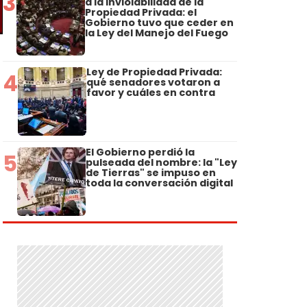
3
a la Inviolabilidad de la
Propiedad Privada: el
Gobierno tuvo que ceder en
la Ley del Manejo del Fuego
Ley de Propiedad Privada:
4
qué senadores votaron a
favor y cuáles en contra
El Gobierno perdió la
5
pulseada del nombre: la "Ley
de Tierras" se impuso en
toda la conversación digital