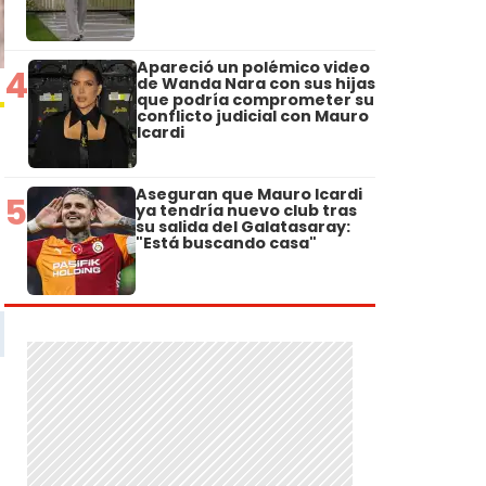
Apareció un polémico video
4
de Wanda Nara con sus hijas
que podría comprometer su
conflicto judicial con Mauro
Icardi
Aseguran que Mauro Icardi
5
ya tendría nuevo club tras
su salida del Galatasaray:
"Está buscando casa"