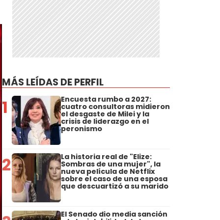
MÁS LEÍDAS DE PERFIL
Encuesta rumbo a 2027:
1
cuatro consultoras midieron
el desgaste de Milei y la
crisis de liderazgo en el
peronismo
La historia real de "Elize:
2
Sombras de una mujer", la
nueva película de Netflix
sobre el caso de una esposa
que descuartizó a su marido
El Senado dio media sanción