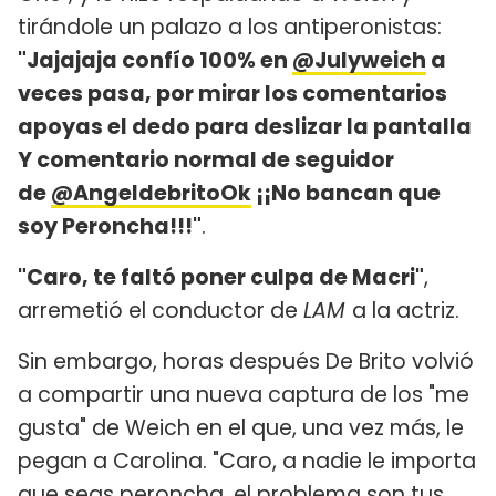
tirándole un palazo a los antiperonistas:
"Jajajaja confío 100% en
@Julyweich
a
veces pasa, por mirar los comentarios
apoyas el dedo para deslizar la pantalla
Y comentario normal de seguidor
de
@AngeldebritoOk
¡¡No bancan que
soy Peroncha!!!"
.
"Caro, te faltó poner culpa de Macri"
,
arremetió el conductor de
LAM
a la actriz.
Sin embargo, horas después De Brito volvió
a compartir una nueva captura de los "me
gusta" de Weich en el que, una vez más, le
pegan a Carolina. "Caro, a nadie le importa
que seas peroncha, el problema son tus