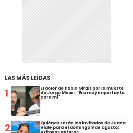
LAS MÁS LEÍDAS
El dolor de Pablo Giralt por la muerte
1
de Jorge Messi: "Era muy importante
para mí"
Quiénes serán los invitados de Juana
2
Viale para el domingo 9 de agosto:
exitosos actores