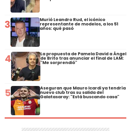
Murió Leandro Rud, el icónico
3
representante de modelos, a los 51
años: qué pasó
La propuesta de Pamela David a Ángel
4
de Brito tras anunciar el final de LAM:
"Me sorprendió"
Aseguran que Mauro Icardi ya tendría
5
nuevo club tras su salida del
Galatasaray: "Está buscando casa"