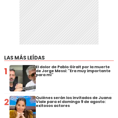
LAS MÁS LEÍDAS
El dolor de Pablo Giralt por la muerte
1
de Jorge Messi: "Era muy importante
para mí"
Quiénes serán los invitados de Juana
2
Viale para el domingo 9 de agosto:
exitosos actores