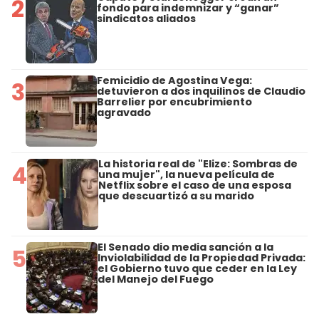
2
fondo para indemnizar y “ganar”
sindicatos aliados
Femicidio de Agostina Vega:
3
detuvieron a dos inquilinos de Claudio
Barrelier por encubrimiento
agravado
La historia real de "Elize: Sombras de
4
una mujer", la nueva película de
Netflix sobre el caso de una esposa
que descuartizó a su marido
El Senado dio media sanción a la
5
Inviolabilidad de la Propiedad Privada:
el Gobierno tuvo que ceder en la Ley
del Manejo del Fuego