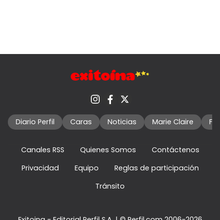
Diario Perfil
Caras
Noticias
Marie Claire
Fo
Canales RSS
Quienes Somos
Contáctenos
Privacidad
Equipo
Reglas de participación
Tránsito
Exitoina - Editorial Perfil S.A.
| © Perfil.com 2006-2026