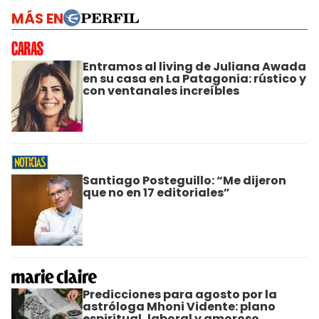
MÁS EN
Entramos al living de Juliana Awada
en su casa en La Patagonia: rústico y
con ventanales increíbles
Santiago Posteguillo: “Me dijeron
que no en 17 editoriales”
Predicciones para agosto por la
astróloga Mhoni Vidente: plano
espiritual, laboral y amoroso