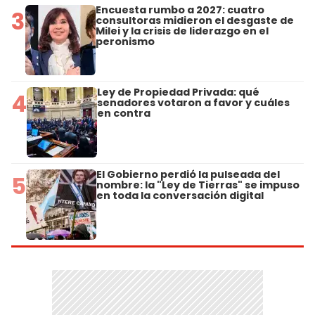
Encuesta rumbo a 2027: cuatro
3
consultoras midieron el desgaste de
Milei y la crisis de liderazgo en el
peronismo
Ley de Propiedad Privada: qué
4
senadores votaron a favor y cuáles
en contra
El Gobierno perdió la pulseada del
5
nombre: la "Ley de Tierras" se impuso
en toda la conversación digital