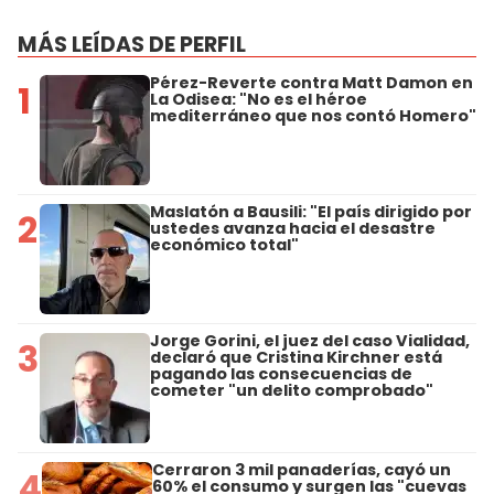
MÁS LEÍDAS DE PERFIL
Pérez-Reverte contra Matt Damon en
1
La Odisea: "No es el héroe
mediterráneo que nos contó Homero"
Maslatón a Bausili: "El país dirigido por
2
ustedes avanza hacia el desastre
económico total"
Jorge Gorini, el juez del caso Vialidad,
3
declaró que Cristina Kirchner está
pagando las consecuencias de
cometer "un delito comprobado"
Cerraron 3 mil panaderías, cayó un
4
60% el consumo y surgen las "cuevas