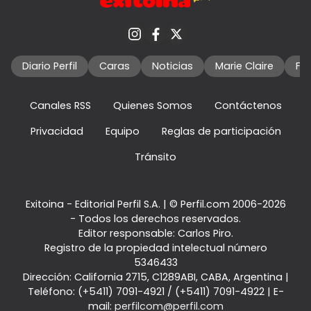
Diario Perfil
Caras
Noticias
Marie Claire
Fo
Canales RSS
Quienes Somos
Contáctenos
Privacidad
Equipo
Reglas de participación
Tránsito
Exitoina - Editorial Perfil S.A.
| © Perfil.com 2006-2026
- Todos los derechos reservados.
Editor responsable: Carlos Piro.
Registro de la propiedad intelectual número
5346433
Dirección:
California 2715
,
C1289ABI
,
CABA, Argentina
|
Teléfono:
(+5411) 7091-4921
/
(+5411) 7091-4922
| E-
mail:
perfilcom@perfil.com