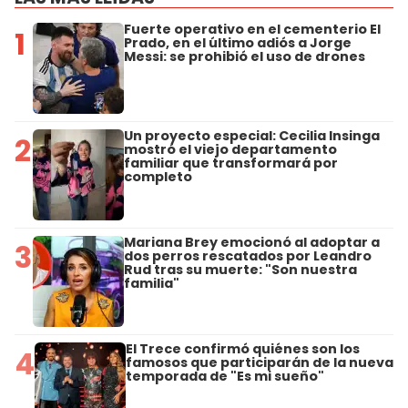
Fuerte operativo en el cementerio El
1
Prado, en el último adiós a Jorge
Messi: se prohibió el uso de drones
Un proyecto especial: Cecilia Insinga
2
mostró el viejo departamento
familiar que transformará por
completo
Mariana Brey emocionó al adoptar a
3
dos perros rescatados por Leandro
Rud tras su muerte: "Son nuestra
familia"
El Trece confirmó quiénes son los
4
famosos que participarán de la nueva
temporada de "Es mi sueño"