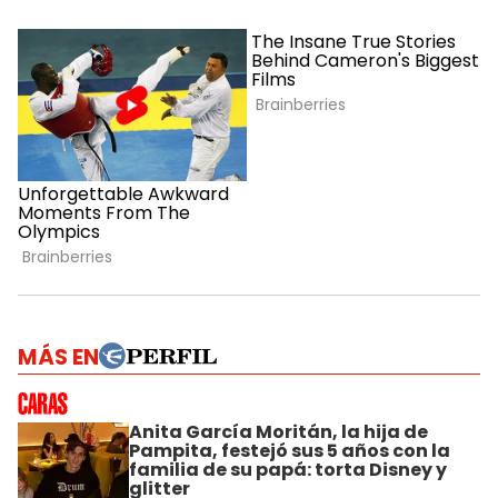
MÁS EN
Anita García Moritán, la hija de
Pampita, festejó sus 5 años con la
familia de su papá: torta Disney y
glitter