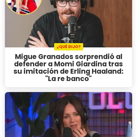
¿QUÉ DIJO?
Migue Granados sorprendió al
defender a Momi Giardina tras
su imitación de Erling Haaland:
"La re banco"