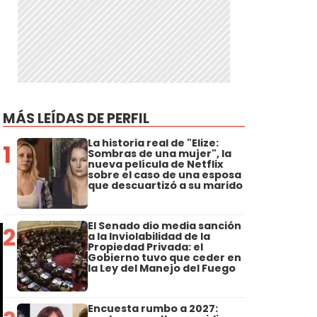
MÁS LEÍDAS DE PERFIL
La historia real de "Elize:
1
Sombras de una mujer", la
nueva película de Netflix
sobre el caso de una esposa
que descuartizó a su marido
El Senado dio media sanción
2
a la Inviolabilidad de la
Propiedad Privada: el
Gobierno tuvo que ceder en
la Ley del Manejo del Fuego
Encuesta rumbo a 2027: