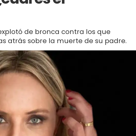
explotó de bronca contra los que
ías atrás sobre la muerte de su padre.