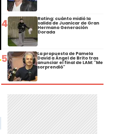
Rating: cuánto midió la
4
salida de Juanicar de Gran
Hermano Generación
Dorada
La propuesta de Pamela
5
David a Ángel de Brito tras
anunciar el final de LAM: "Me
sorprendió"