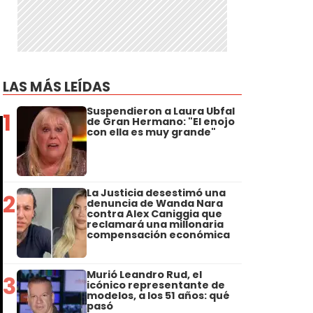
LAS MÁS LEÍDAS
Suspendieron a Laura Ubfal
1
de Gran Hermano: "El enojo
con ella es muy grande"
La Justicia desestimó una
2
denuncia de Wanda Nara
contra Alex Caniggia que
reclamará una millonaria
compensación económica
Murió Leandro Rud, el
3
icónico representante de
modelos, a los 51 años: qué
pasó