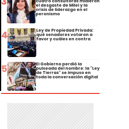
3
cuatro consultoras midieron
el desgaste de Milei y la
crisis de liderazgo en el
peronismo
Ley de Propiedad Privada:
4
qué senadores votaron a
favor y cuáles en contra
El Gobierno perdió la
5
pulseada del nombre: la "Ley
de Tierras" se impuso en
toda la conversación digital
u