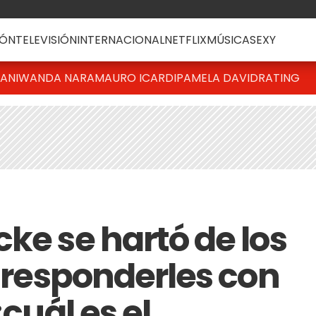
ÓN
TELEVISIÓN
INTERNACIONAL
NETFLIX
MÚSICA
SEXY
IANI
WANDA NARA
MAURO ICARDI
PAMELA DAVID
RATING
ke se hartó de los
a responderles con
¿cuál es el