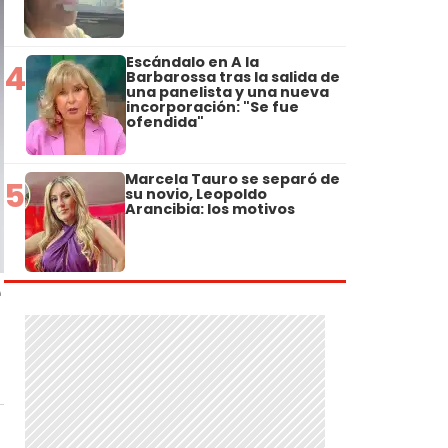
Escándalo en A la
4
Barbarossa tras la salida de
una panelista y una nueva
incorporación: "Se fue
ofendida"
Marcela Tauro se separó de
5
su novio, Leopoldo
Arancibia: los motivos
e