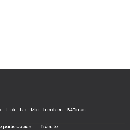
o
Look
Luz
Mía
Lunateen
BATimes
e participación
Tránsito