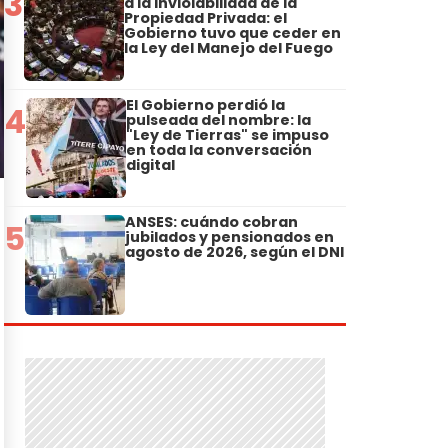
3
a la Inviolabilidad de la
Propiedad Privada: el
Gobierno tuvo que ceder en
la Ley del Manejo del Fuego
El Gobierno perdió la
4
pulseada del nombre: la
"Ley de Tierras" se impuso
en toda la conversación
digital
ANSES: cuándo cobran
5
jubilados y pensionados en
agosto de 2026, según el DNI