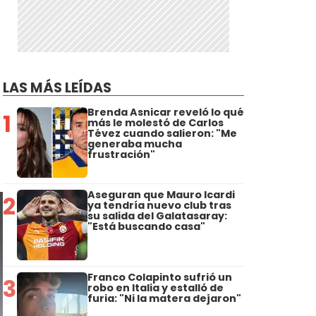
LAS MÁS LEÍDAS
Brenda Asnicar reveló lo qué
1
más le molestó de Carlos
Tévez cuando salieron: "Me
generaba mucha
frustración"
Aseguran que Mauro Icardi
2
ya tendría nuevo club tras
su salida del Galatasaray:
"Está buscando casa"
Franco Colapinto sufrió un
3
robo en Italia y estalló de
furia: "Ni la matera dejaron"