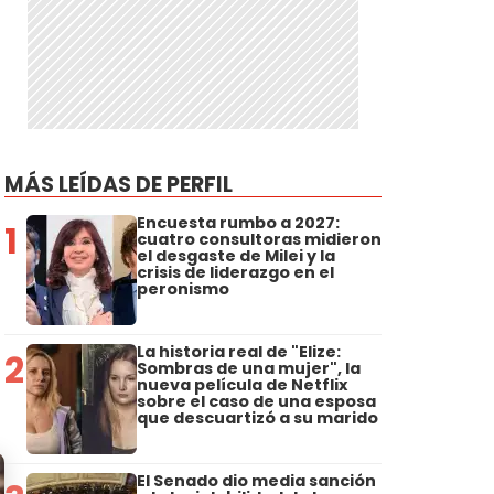
MÁS LEÍDAS DE PERFIL
Encuesta rumbo a 2027:
1
cuatro consultoras midieron
el desgaste de Milei y la
crisis de liderazgo en el
peronismo
La historia real de "Elize:
2
Sombras de una mujer", la
nueva película de Netflix
sobre el caso de una esposa
que descuartizó a su marido
El Senado dio media sanción