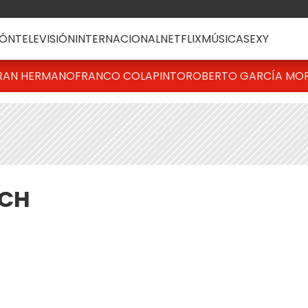
ÓN
TELEVISIÓN
INTERNACIONAL
NETFLIX
MÚSICA
SEXY
RAN HERMANO
FRANCO COLAPINTO
ROBERTO GARCÍA MO
ACH