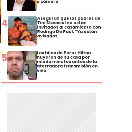
a cámara
Aseguran que los padres de
4
Tini Stoessel no están
invitados al casamiento con
Rodrigo De Paul: "Ya están
avisados"
Los hijos de Perez Hilton
5
huyeron de su casa por
miedo minutos antes de la
aterradora transmisión en
vivo