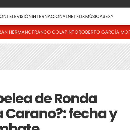
ÓN
TELEVISIÓN
INTERNACIONAL
NETFLIX
MÚSICA
SEXY
RAN HERMANO
FRANCO COLAPINTO
ROBERTO GARCÍA MO
pelea de Ronda
a Carano?: fecha y
ombate