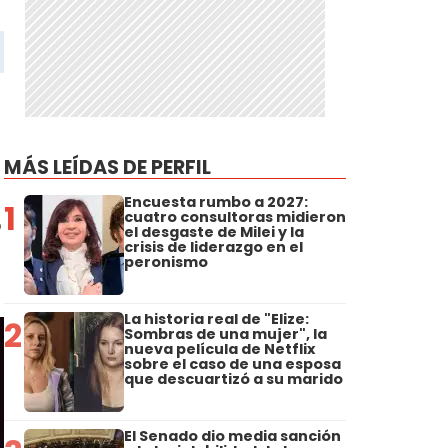
MÁS LEÍDAS DE PERFIL
Encuesta rumbo a 2027:
1
cuatro consultoras midieron
o
el desgaste de Milei y la
crisis de liderazgo en el
peronismo
La historia real de "Elize:
2
Sombras de una mujer", la
nueva película de Netflix
sobre el caso de una esposa
que descuartizó a su marido
El Senado dio media sanción