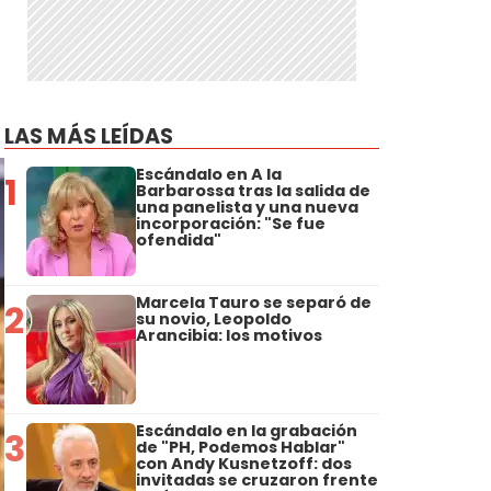
LAS MÁS LEÍDAS
Escándalo en A la
1
Barbarossa tras la salida de
una panelista y una nueva
incorporación: "Se fue
ofendida"
Marcela Tauro se separó de
2
su novio, Leopoldo
Arancibia: los motivos
Escándalo en la grabación
3
de "PH, Podemos Hablar"
con Andy Kusnetzoff: dos
invitadas se cruzaron frente