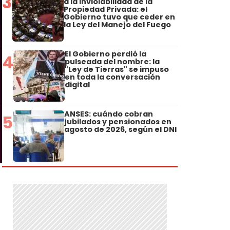
3
a la Inviolabilidad de la
Propiedad Privada: el
Gobierno tuvo que ceder en
la Ley del Manejo del Fuego
El Gobierno perdió la
4
pulseada del nombre: la
"Ley de Tierras" se impuso
en toda la conversación
digital
ANSES: cuándo cobran
5
jubilados y pensionados en
agosto de 2026, según el DNI