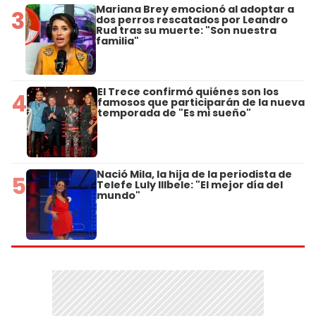
Mariana Brey emocionó al adoptar a
3
dos perros rescatados por Leandro
Rud tras su muerte: "Son nuestra
familia"
El Trece confirmó quiénes son los
4
famosos que participarán de la nueva
temporada de "Es mi sueño"
Nació Mila, la hija de la periodista de
5
Telefe Luly Illbele: "El mejor día del
mundo"