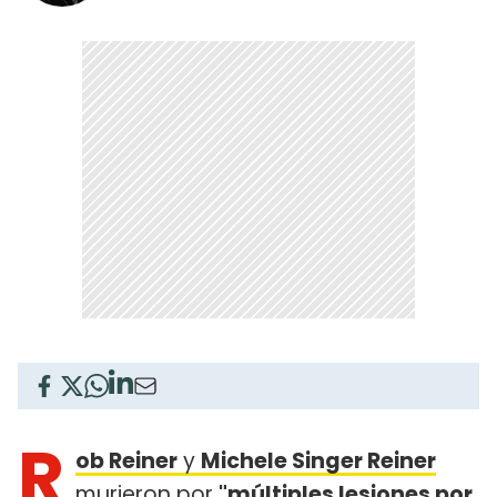
R
ob Reiner
y
Michele Singer Reiner
murieron por
"múltiples lesiones por