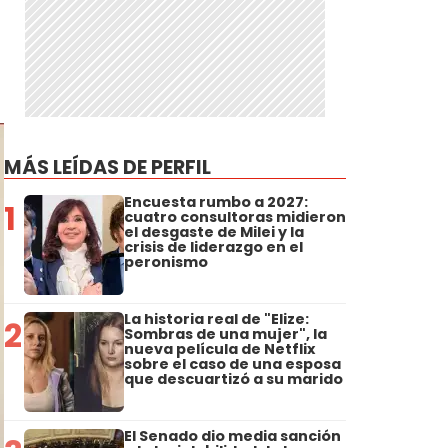
MÁS LEÍDAS DE PERFIL
Encuesta rumbo a 2027:
1
cuatro consultoras midieron
el desgaste de Milei y la
crisis de liderazgo en el
peronismo
La historia real de "Elize:
2
Sombras de una mujer", la
nueva película de Netflix
sobre el caso de una esposa
que descuartizó a su marido
El Senado dio media sanción