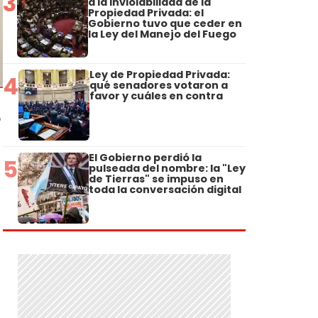
3
a la Inviolabilidad de la
Propiedad Privada: el
Gobierno tuvo que ceder en
la Ley del Manejo del Fuego
Ley de Propiedad Privada:
4
qué senadores votaron a
favor y cuáles en contra
r
El Gobierno perdió la
5
pulseada del nombre: la "Ley
de Tierras" se impuso en
toda la conversación digital