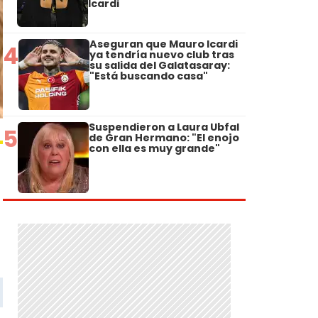
Icardi
Aseguran que Mauro Icardi
4
ya tendría nuevo club tras
su salida del Galatasaray:
"Está buscando casa"
Suspendieron a Laura Ubfal
5
de Gran Hermano: "El enojo
con ella es muy grande"