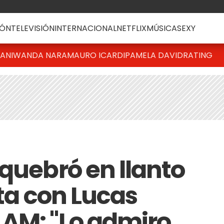
ÓN
TELEVISIÓN
INTERNACIONAL
NETFLIX
MÚSICA
SEXY
IANI
WANDA NARA
MAURO ICARDI
PAMELA DAVID
RATING
 quebró en llanto
sta con Lucas
AM: "Lo admiro