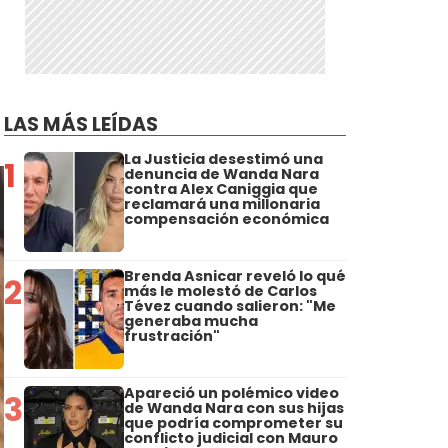
LAS MÁS LEÍDAS
La Justicia desestimó una
1
denuncia de Wanda Nara
contra Alex Caniggia que
reclamará una millonaria
compensación económica
Brenda Asnicar reveló lo qué
2
más le molestó de Carlos
Tévez cuando salieron: "Me
generaba mucha
frustración"
Apareció un polémico video
3
de Wanda Nara con sus hijas
que podría comprometer su
conflicto judicial con Mauro