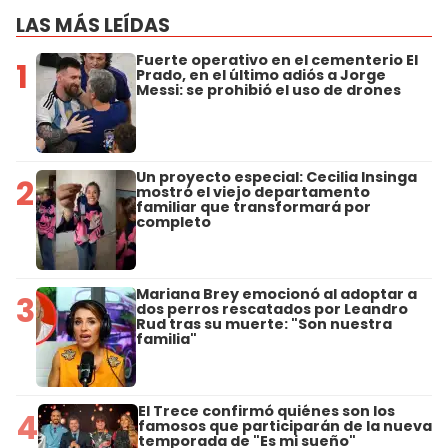
LAS MÁS LEÍDAS
Fuerte operativo en el cementerio El
1
Prado, en el último adiós a Jorge
Messi: se prohibió el uso de drones
Un proyecto especial: Cecilia Insinga
2
mostró el viejo departamento
familiar que transformará por
completo
Mariana Brey emocionó al adoptar a
3
dos perros rescatados por Leandro
Rud tras su muerte: "Son nuestra
familia"
El Trece confirmó quiénes son los
4
famosos que participarán de la nueva
temporada de "Es mi sueño"