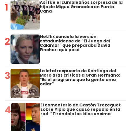
Así fue el cumpleaños sorpresa de la
1
hija de Migue Granados en Punta
Cana
Netflix cancela la versión
2
estadunidense de "El Juego del
Calamar" que preparaba David
Fincher: qué pasó
La letal respuesta de Santiago del
3
Moro a las críticas a Gran Hermano:
"Es el programa que la gente ama
odiar"
El comentario de Gastón Trezeguet
4
sobre Yipio que causó repudio en la
red: "Tirándole los kilos encima"