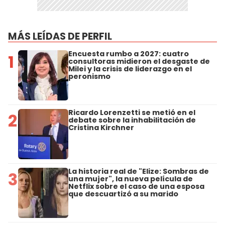
MÁS LEÍDAS DE PERFIL
Encuesta rumbo a 2027: cuatro
1
consultoras midieron el desgaste de
Milei y la crisis de liderazgo en el
peronismo
Ricardo Lorenzetti se metió en el
2
debate sobre la inhabilitación de
Cristina Kirchner
La historia real de "Elize: Sombras de
3
una mujer", la nueva película de
Netflix sobre el caso de una esposa
que descuartizó a su marido