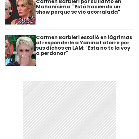
Carmen Barbieri por su llanto en
Mañanísima: "Está haciendo un
show porque se vio acorralada"
Carmen Barbieri estalló en lágrimas
al responderle a Yanina Latorre por
sus dichos en LAM: "Esta no te la voy
a perdonar"