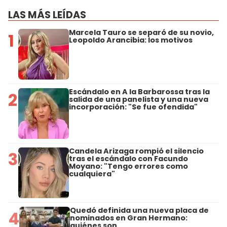
LAS MÁS LEÍDAS
Marcela Tauro se separó de su novio,
1
Leopoldo Arancibia: los motivos
Escándalo en A la Barbarossa tras la
2
salida de una panelista y una nueva
incorporación: "Se fue ofendida"
Candela Arizaga rompió el silencio
3
tras el escándalo con Facundo
Moyano: "Tengo errores como
cualquiera"
Quedó definida una nueva placa de
4
nominados en Gran Hermano:
quiénes son