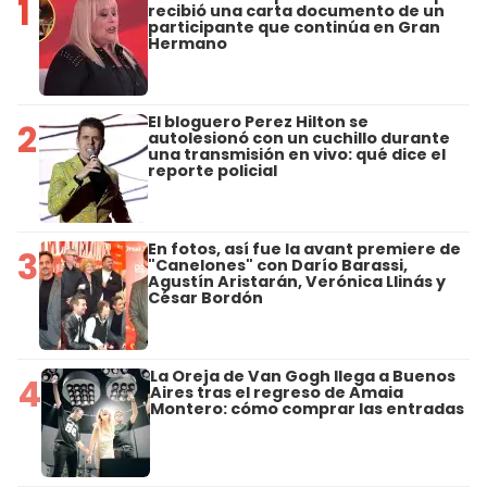
1
recibió una carta documento de un
participante que continúa en Gran
Hermano
El bloguero Perez Hilton se
2
autolesionó con un cuchillo durante
una transmisión en vivo: qué dice el
reporte policial
En fotos, así fue la avant premiere de
3
"Canelones" con Darío Barassi,
Agustín Aristarán, Verónica Llinás y
César Bordón
La Oreja de Van Gogh llega a Buenos
4
Aires tras el regreso de Amaia
Montero: cómo comprar las entradas