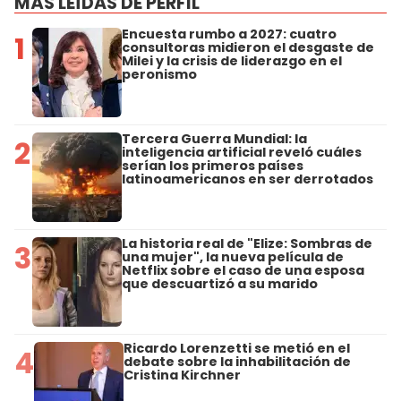
MÁS LEÍDAS DE PERFIL
Encuesta rumbo a 2027: cuatro
1
consultoras midieron el desgaste de
Milei y la crisis de liderazgo en el
peronismo
Tercera Guerra Mundial: la
2
inteligencia artificial reveló cuáles
serían los primeros países
latinoamericanos en ser derrotados
La historia real de "Elize: Sombras de
3
una mujer", la nueva película de
Netflix sobre el caso de una esposa
que descuartizó a su marido
Ricardo Lorenzetti se metió en el
4
debate sobre la inhabilitación de
Cristina Kirchner