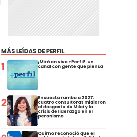
MÁS LEÍDAS DE PERFIL
¡Mirá en vivo +Perfil!: un
1
canal con gente que piensa
Encuesta rumbo a 2027:
2
cuatro consultoras midieron
el desgaste de Milei y la
crisis de liderazgo en el
peronismo
Quirno reconoció que el