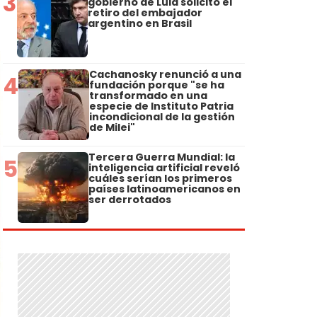
3
gobierno de Lula solicitó el
retiro del embajador
argentino en Brasil
Cachanosky renunció a una
4
fundación porque "se ha
transformado en una
especie de Instituto Patria
incondicional de la gestión
de Milei"
Tercera Guerra Mundial: la
5
inteligencia artificial reveló
cuáles serían los primeros
países latinoamericanos en
ser derrotados