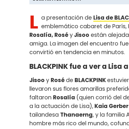
L
a presentación de
Lisa de BLA
emblemático cabaret de París, F
Rosalía, Rosé
y
Jisoo
están alejada
amiga. La imagen del encuentro fue
convirtió en tendencia en minutos.
BLACKPINK fue a ver a Lisa 
Jisoo
y
Rosé
de
BLACKPINK
estuvie
llevaron sus flores amarillas preferid
faltaron
Rosalía
(quien corrió del de
a la actuación de Lisa),
Kaia Gerbe
tailandesa
Thanaerng
, y la famili
hombre más rico del mundo, cofunda