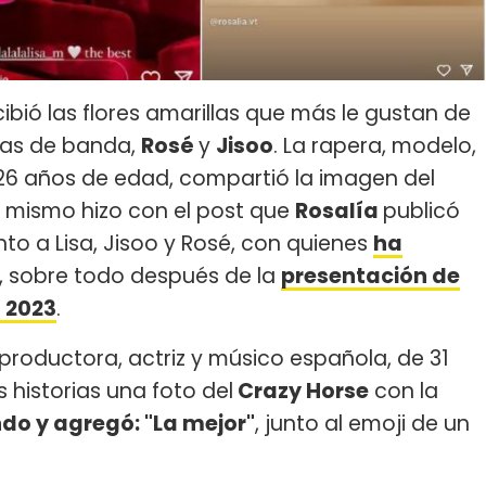
ecibió las flores amarillas que más le gustan de
ras de banda,
Rosé
y
Jisoo
. La rapera, modelo,
 26 años de edad, compartió la imagen del
 mismo hizo con el post que
Rosalía
publicó
to a Lisa, Jisoo y Rosé, con quienes
ha
, sobre todo después de la
presentación de
 2023
.
roductora, actriz y músico española, de 31
historias una foto del
Crazy Horse
con la
ndo y agregó: "La mejor"
, junto al emoji de un