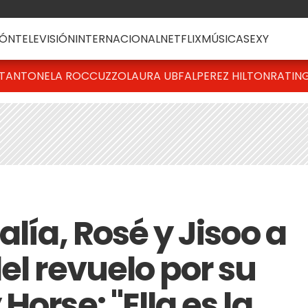
ÓN
TELEVISIÓN
INTERNACIONAL
NETFLIX
MÚSICA
SEXY
T
ANTONELA ROCCUZZO
LAURA UBFAL
PEREZ HILTON
RATIN
alía, Rosé y Jisoo a
el revuelo por su
orse: "Ella es la