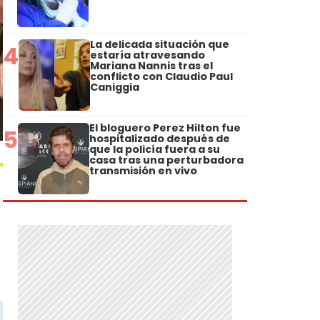
La delicada situación que
4
estaría atravesando
Mariana Nannis tras el
conflicto con Claudio Paul
Caniggia
El bloguero Perez Hilton fue
5
hospitalizado después de
que la policía fuera a su
casa tras una perturbadora
transmisión en vivo