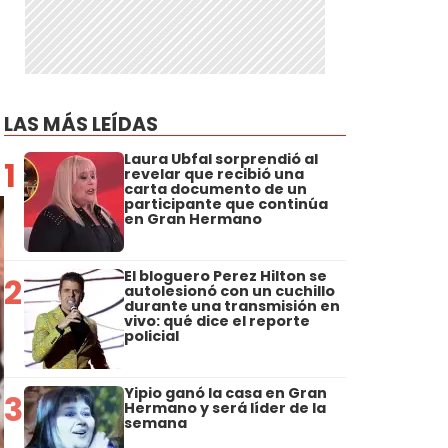
LAS MÁS LEÍDAS
Laura Ubfal sorprendió al
1
revelar que recibió una
carta documento de un
participante que continúa
en Gran Hermano
El bloguero Perez Hilton se
2
autolesionó con un cuchillo
durante una transmisión en
vivo: qué dice el reporte
policial
Yipio ganó la casa en Gran
3
Hermano y será líder de la
semana