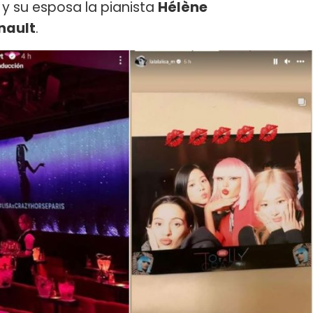
 y su esposa la pianista
Hélène
nault
.