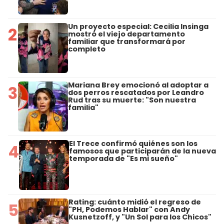
Un proyecto especial: Cecilia Insinga
2
mostró el viejo departamento
familiar que transformará por
completo
Mariana Brey emocionó al adoptar a
3
dos perros rescatados por Leandro
Rud tras su muerte: "Son nuestra
familia"
El Trece confirmó quiénes son los
4
famosos que participarán de la nueva
temporada de "Es mi sueño"
Rating: cuánto midió el regreso de
5
"PH, Podemos Hablar" con Andy
Kusnetzoff, y "Un Sol para los Chicos"