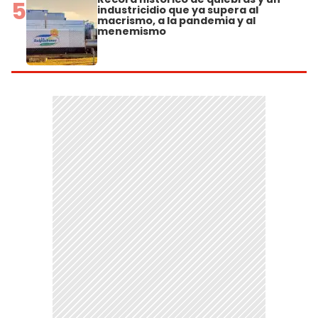
5
industricidio que ya supera al
macrismo, a la pandemia y al
menemismo