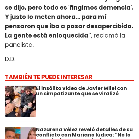
se dijo, pero todo es 'fingimos demencia'.
Y justo lo meten ahora... para mí
pensaron que iba a pasar desapercibido.
La gente está enloquecida"
, reclamó la
panelista.
D.D.
TAMBIÉN TE PUEDE INTERESAR
El insólito video de Javier Milei con
un simpatizante que se viralizó
Nazarena Vélez reveló detalles de su
conflicto con Mariano Iúdica: “No lo