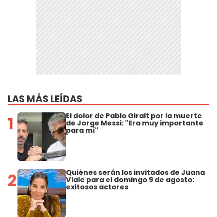
LAS MÁS LEÍDAS
El dolor de Pablo Giralt por la muerte
1
de Jorge Messi: "Era muy importante
para mí"
Quiénes serán los invitados de Juana
2
Viale para el domingo 9 de agosto:
exitosos actores