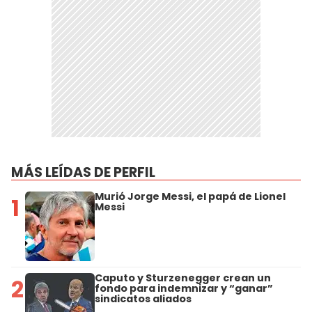
MÁS LEÍDAS DE PERFIL
Murió Jorge Messi, el papá de Lionel
1
Messi
Caputo y Sturzenegger crean un
2
fondo para indemnizar y “ganar”
sindicatos aliados