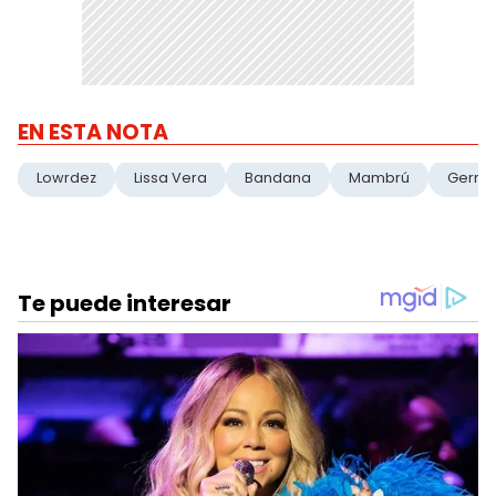
EN ESTA NOTA
Lowrdez
Lissa Vera
Bandana
Mambrú
Germán