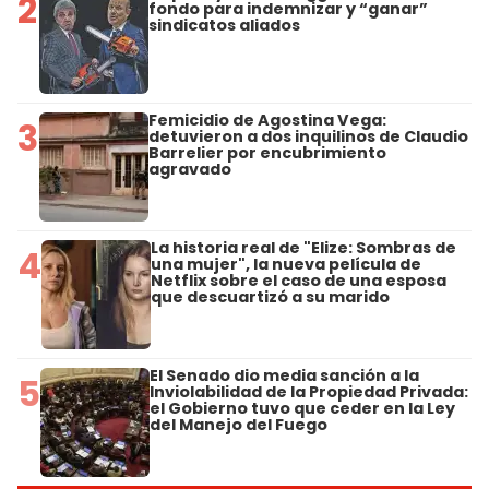
2
fondo para indemnizar y “ganar”
sindicatos aliados
Femicidio de Agostina Vega:
3
detuvieron a dos inquilinos de Claudio
Barrelier por encubrimiento
agravado
La historia real de "Elize: Sombras de
4
una mujer", la nueva película de
Netflix sobre el caso de una esposa
que descuartizó a su marido
El Senado dio media sanción a la
5
Inviolabilidad de la Propiedad Privada:
el Gobierno tuvo que ceder en la Ley
del Manejo del Fuego