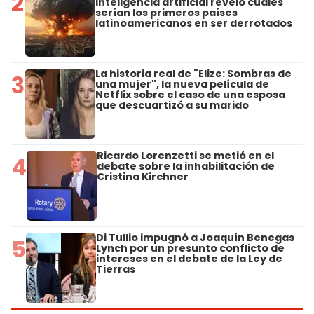
2
inteligencia artificial reveló cuáles
serían los primeros países
latinoamericanos en ser derrotados
La historia real de "Elize: Sombras de
3
una mujer", la nueva película de
Netflix sobre el caso de una esposa
que descuartizó a su marido
Ricardo Lorenzetti se metió en el
4
debate sobre la inhabilitación de
Cristina Kirchner
Di Tullio impugnó a Joaquín Benegas
5
Lynch por un presunto conflicto de
intereses en el debate de la Ley de
Tierras