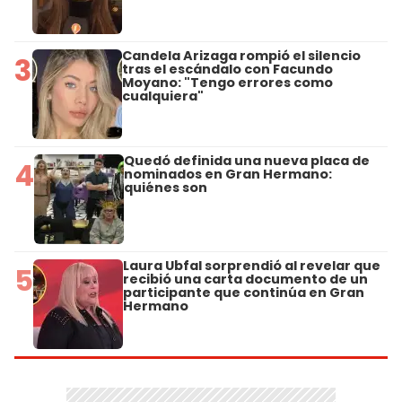
Candela Arizaga rompió el silencio
3
tras el escándalo con Facundo
Moyano: "Tengo errores como
cualquiera"
Quedó definida una nueva placa de
4
nominados en Gran Hermano:
quiénes son
Laura Ubfal sorprendió al revelar que
5
recibió una carta documento de un
participante que continúa en Gran
Hermano