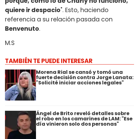
porque, como lo de Charly no funcionó,
quiere ir despacio
". Esto, haciendo
referencia a su relación pasada con
Benvenuto
.
M.S
TAMBIÉN TE PUEDE INTERESAR
Morena Rial se cansó y tomó una
fuerte decisión contra Jorge Lanata:
"Solicité iniciar acciones legales"
Ángel de Brito reveló detalles sobre
el robo en los camarines de LAM: "Ese
día vinieron solo dos personas"