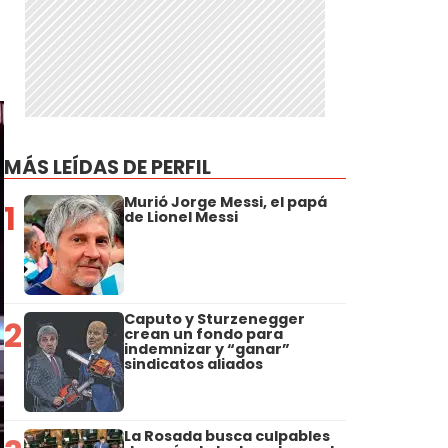
MÁS LEÍDAS DE PERFIL
Murió Jorge Messi, el papá
1
de Lionel Messi
Caputo y Sturzenegger
2
crean un fondo para
indemnizar y “ganar”
sindicatos aliados
La Rosada busca culpables