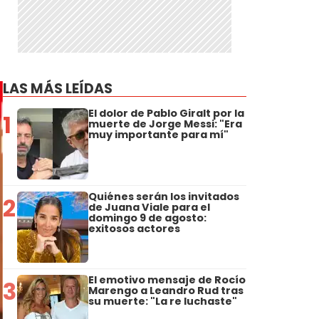
LAS MÁS LEÍDAS
El dolor de Pablo Giralt por la
1
muerte de Jorge Messi: "Era
muy importante para mí"
Quiénes serán los invitados
2
de Juana Viale para el
domingo 9 de agosto:
exitosos actores
El emotivo mensaje de Rocío
3
Marengo a Leandro Rud tras
su muerte: "La re luchaste"