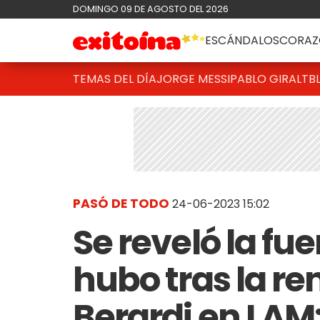
DOMINGO 09 DE AGOSTO DEL 2026
ESCÁNDALOS
CORAZ
TEMAS DEL DÍA
JORGE MESSI
PABLO GIRALT
B
PASÓ DE TODO
24-06-2023 15:02
Se reveló la fu
hubo tras la re
Berardi en LAM