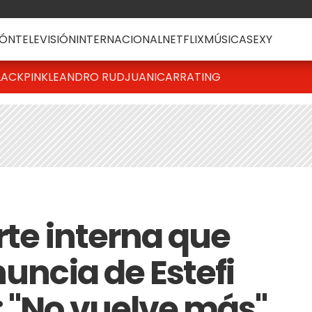
ÓN
TELEVISIÓN
INTERNACIONAL
NETFLIX
MÚSICA
SEXY
LACKPINK
LEANDRO RUD
JUANICAR
RATING
erte interna que
nuncia de Estefi
: "No vuelve más"