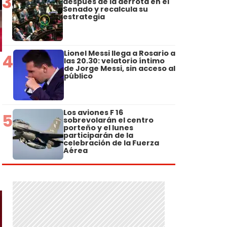
3
después de la derrota en el
Senado y recalcula su
estrategia
Lionel Messi llega a Rosario a
4
las 20.30: velatorio íntimo
de Jorge Messi, sin acceso al
público
Los aviones F 16
5
sobrevolarán el centro
porteño y el lunes
participarán de la
celebración de la Fuerza
Aérea