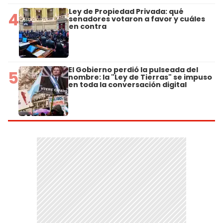
Ley de Propiedad Privada: qué
4
senadores votaron a favor y cuáles
en contra
El Gobierno perdió la pulseada del
5
nombre: la "Ley de Tierras" se impuso
en toda la conversación digital