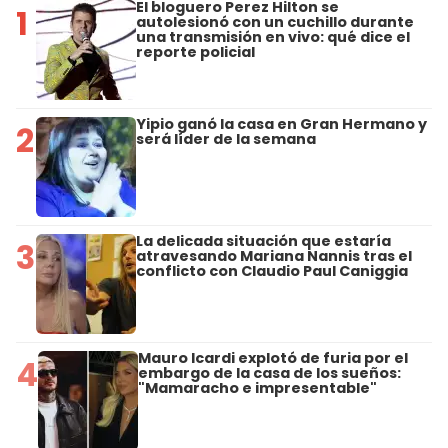
El bloguero Perez Hilton se
1
autolesionó con un cuchillo durante
una transmisión en vivo: qué dice el
reporte policial
Yipio ganó la casa en Gran Hermano y
2
será líder de la semana
La delicada situación que estaría
3
atravesando Mariana Nannis tras el
conflicto con Claudio Paul Caniggia
Mauro Icardi explotó de furia por el
4
embargo de la casa de los sueños:
"Mamaracho e impresentable"