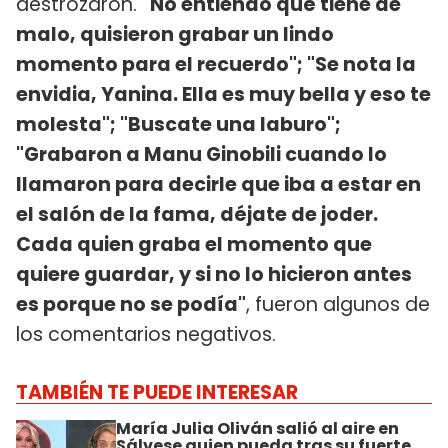
destrozaron.
"No entiendo qué tiene de
malo, quisieron grabar un lindo
momento para el recuerdo"; "Se nota la
envidia, Yanina. Ella es muy bella y eso te
molesta"; "Buscate una laburo";
"Grabaron a Manu Ginobili cuando lo
llamaron para decirle que iba a estar en
el salón de la fama, déjate de joder.
Cada quien graba el momento que
quiere guardar, y si no lo hicieron antes
es porque no se podía"
, fueron algunos de
los comentarios negativos.
TAMBIÉN TE PUEDE INTERESAR
María Julia Oliván salió al aire en
Sálvese quien pueda tras su fuerte