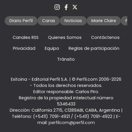
Diario Perfil
Caras
Noticias
Marie Claire
Fo
Canales RSS
Quienes Somos
Contáctenos
Privacidad
Equipo
Reglas de participación
Tránsito
Exitoina - Editorial Perfil S.A.
| © Perfil.com 2006-2026
- Todos los derechos reservados.
Editor responsable: Carlos Piro.
Registro de la propiedad intelectual número
5346433
Dirección:
California 2715
,
C1289ABI
,
CABA, Argentina
|
Teléfono:
(+5411) 7091-4921
/
(+5411) 7091-4922
| E-
mail:
perfilcom@perfil.com