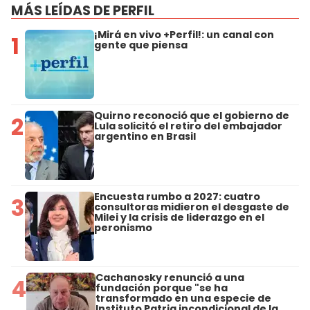
MÁS LEÍDAS DE PERFIL
¡Mirá en vivo +Perfil!: un canal con
1
gente que piensa
Quirno reconoció que el gobierno de
2
Lula solicitó el retiro del embajador
argentino en Brasil
Encuesta rumbo a 2027: cuatro
3
consultoras midieron el desgaste de
Milei y la crisis de liderazgo en el
peronismo
Cachanosky renunció a una
4
fundación porque "se ha
transformado en una especie de
Instituto Patria incondicional de la