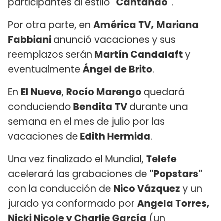
participantes al estilo
"Cantando"
.
Por otra parte, en
América TV,
Mariana
Fabbiani
anunció vacaciones y sus
reemplazos serán
Martín Candalaft
y
eventualmente
Ángel de Brito
.
En
El Nueve
,
Rocío Marengo
quedará
conduciendo
Bendita TV
durante una
semana en el mes de julio por las
vacaciones de
Edith Hermida
.
Una vez finalizado el Mundial,
Telefe
acelerará las grabaciones de
"Popstars"
con la conducción de
Nico Vázquez
y un
jurado ya conformado por
Angela Torres,
Nicki Nicole y Charlie García
(un