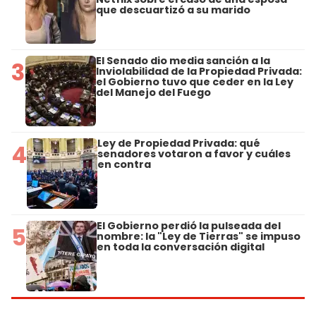
que descuartizó a su marido
El Senado dio media sanción a la
3
Inviolabilidad de la Propiedad Privada:
el Gobierno tuvo que ceder en la Ley
del Manejo del Fuego
Ley de Propiedad Privada: qué
4
senadores votaron a favor y cuáles
en contra
El Gobierno perdió la pulseada del
5
nombre: la "Ley de Tierras" se impuso
en toda la conversación digital