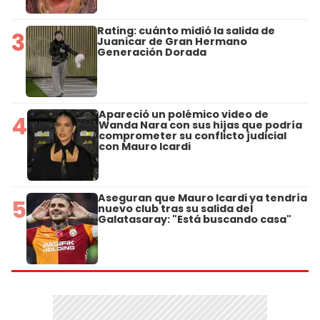
Rating: cuánto midió la salida de
3
Juanicar de Gran Hermano
Generación Dorada
Apareció un polémico video de
4
Wanda Nara con sus hijas que podría
comprometer su conflicto judicial
con Mauro Icardi
Aseguran que Mauro Icardi ya tendría
5
nuevo club tras su salida del
Galatasaray: "Está buscando casa"