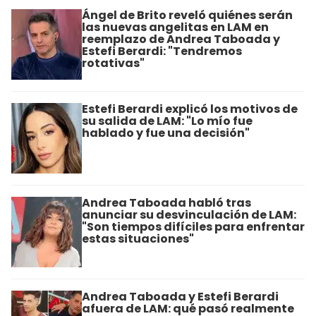
Ángel de Brito reveló quiénes serán
las nuevas angelitas en LAM en
reemplazo de Andrea Taboada y
Estefi Berardi: "Tendremos
rotativas"
Estefi Berardi explicó los motivos de
su salida de LAM: "Lo mío fue
hablado y fue una decisión"
Andrea Taboada habló tras
anunciar su desvinculación de LAM:
"Son tiempos difíciles para enfrentar
estas situaciones"
Andrea Taboada y Estefi Berardi
afuera de LAM: qué pasó realmente