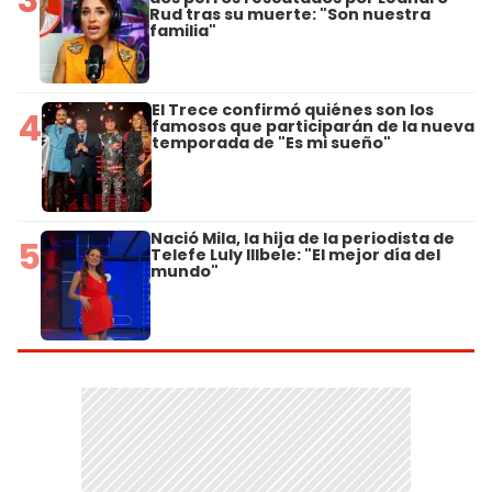
Rud tras su muerte: "Son nuestra
familia"
El Trece confirmó quiénes son los
4
famosos que participarán de la nueva
temporada de "Es mi sueño"
Nació Mila, la hija de la periodista de
5
Telefe Luly Illbele: "El mejor día del
mundo"