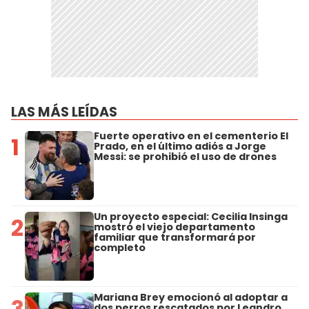
LAS MÁS LEÍDAS
Fuerte operativo en el cementerio El
1
Prado, en el último adiós a Jorge
Messi: se prohibió el uso de drones
Un proyecto especial: Cecilia Insinga
2
mostró el viejo departamento
familiar que transformará por
completo
Mariana Brey emocionó al adoptar a
3
dos perros rescatados por Leandro