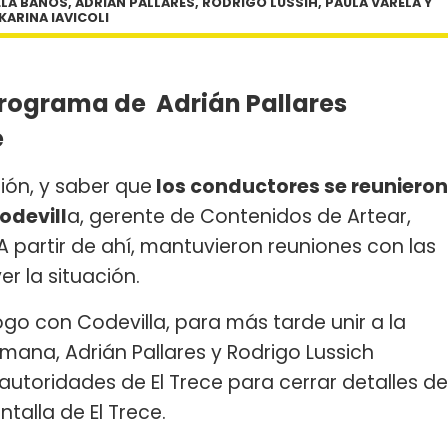
LA BANOS, ADRIAN PALLARES, RODRIGO LUSSIH, PAULA VARELA Y
KARINA IAVICOLI
rograma de Adrián Pallares
e
ión, y saber que
los conductores se reunieron
odevill
a, gerente de Contenidos de Artear,
. A partir de ahí, mantuvieron reuniones con las
r la situación.
logo con Codevilla, para más tarde unir a la
mana, Adrián Pallares y Rodrigo Lussich
utoridades de El Trece para cerrar detalles de
alla de El Trece.