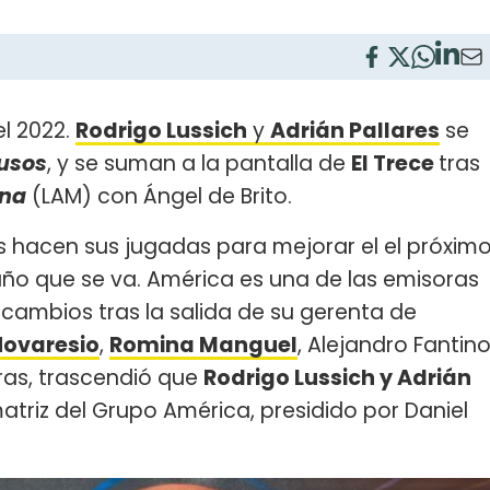
l 2022.
Rodrigo Lussich
y
Adrián Pallares
se
rusos
, y se suman a la pantalla de
El Trece
tras
ana
(LAM) con Ángel de Brito.
 hacen sus jugadas para mejorar el el próxim
ño que se va. América es una de las emisoras
 cambios tras la salida de su gerenta de
Novaresio
,
Romina Manguel
, Alejandro Fantin
oras, trascendió que
Rodrigo Lussich y Adrián
atriz del Grupo América, presidido por Daniel