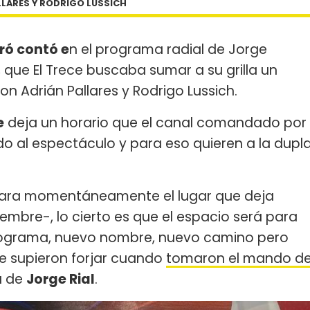
LLARES Y RODRIGO LUSSICH
ró contó e
n el programa radial de Jorge
e, que El Trece buscaba sumar a su grilla un
 Adrián Pallares y Rodrigo Lussich.
e
deja un horario que el canal comandado por
o al espectáculo y para eso quieren a la dupl
ra momentáneamente el lugar que deja
ciembre-, lo cierto es que el espacio será para
ograma, nuevo nombre, nuevo camino pero
e supieron forjar cuando
tomaron el mando d
a de
Jorge Rial
.