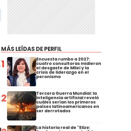
MÁS LEÍDAS DE PERFIL
Encuesta rumbo a 2027:
1
cuatro consultoras midieron
o
el desgaste de Milei y la
crisis de liderazgo en el
peronismo
o
Tercera Guerra Mundial: la
2
inteligencia artificial reveló
cuáles serían los primeros
países latinoamericanos en
ser derrotados
La historia real de "Elize: