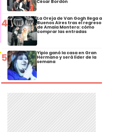
César Bordón
La Oreja de Van Gogh llega a
4
Buenos Aires tras el regreso
de Amaia Montero: cómo
comprar las entradas
Yipio ganó la casa en Gran
5
Hermano y será líder de la
semana