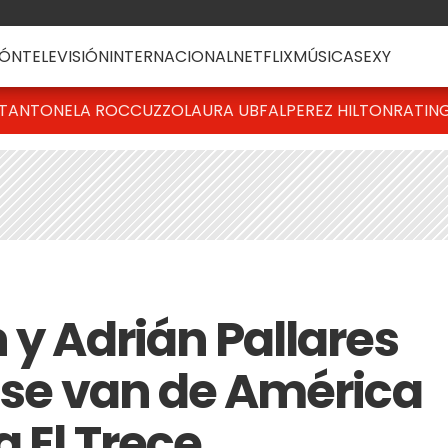
ÓN
TELEVISIÓN
INTERNACIONAL
NETFLIX
MÚSICA
SEXY
T
ANTONELA ROCCUZZO
LAURA UBFAL
PEREZ HILTON
RATIN
 y Adrián Pallares
, se van de América
 El Trece