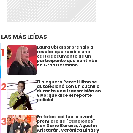
LAS MÁS LEÍDAS
Laura Ubfal sorprendió al
1
revelar que recibió una
carta documento de un
participante que continúa
en Gran Hermano
El bloguero Perez Hilton se
2
autolesionó con un cuchillo
durante una transmisión en
vivo: qué dice el reporte
policial
En fotos, así fue la avant
3
premiere de "Canelones"
con Darío Barassi, Agustín
Aristarán, Verónica Llinás y