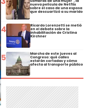
3
Sombras de una mujer", la
nueva película de Netflix
sobre el caso de una esposa
que descuartizó a su marido
Ricardo Lorenzetti se metió
4
en el debate sobre la
inhabilitación de Cristina
Kirchner
Marcha de este jueves al
5
Congreso: qué calles
estarán cortadas y cómo
afecta al transporte público