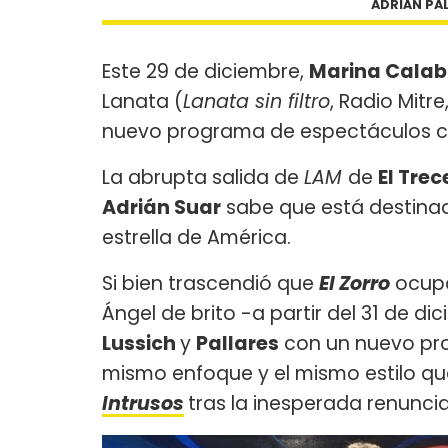
ADRIÁN PA
Este 29 de diciembre,
Marina Calab
Lanata (
Lanata sin filtro
, Radio Mitr
nuevo programa de espectáculos con
La abrupta salida de
LAM
de
El Trec
Adrián Suar
sabe que está destinad
estrella de América.
Si bien trascendió que
El Zorro
ocupa
Ángel de brito -a partir del 31 de di
Lussich
y
Pallares
con un nuevo pr
mismo enfoque y el mismo estilo qu
Intrusos
tras la inesperada renunci