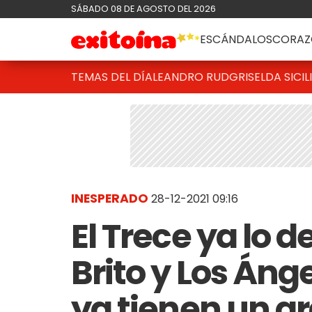
SÁBADO 08 DE AGOSTO DEL 2026
ESCÁNDALOS
CORAZ
TEMAS DEL DÍA
LEANDRO RUD
GRISELDA SICIL
INESPERADO
28-12-2021 09:16
El Trece ya lo d
Brito y Los Án
ya tienen un g