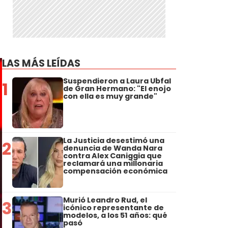
LAS MÁS LEÍDAS
Suspendieron a Laura Ubfal
1
de Gran Hermano: "El enojo
con ella es muy grande"
La Justicia desestimó una
2
denuncia de Wanda Nara
contra Alex Caniggia que
reclamará una millonaria
compensación económica
Murió Leandro Rud, el
3
icónico representante de
modelos, a los 51 años: qué
pasó