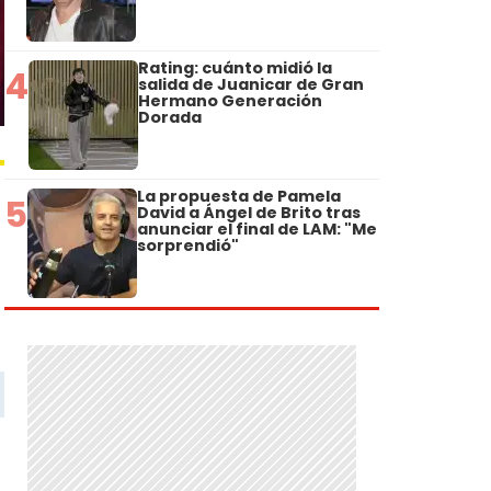
Rating: cuánto midió la
4
salida de Juanicar de Gran
Hermano Generación
Dorada
La propuesta de Pamela
5
David a Ángel de Brito tras
anunciar el final de LAM: "Me
sorprendió"