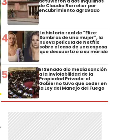
3
detuvieron a dos inquilinos
de Claudio Barrelier por
encubrimiento agravado
La historia real de "Elize:
4
Sombras de una mujer", la
nueva película de Netflix
sobre el caso de una esposa
que descuartizó a su marido
El Senado dio media sanción
5
a la Inviolabilidad de la
Propiedad Privada: el
Gobierno tuvo que ceder en
la Ley del Manejo del Fuego
r