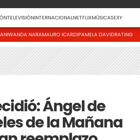
ÓN
TELEVISIÓN
INTERNACIONAL
NETFLIX
MÚSICA
SEXY
IANI
WANDA NARA
MAURO ICARDI
PAMELA DAVID
RATING
ecidió: Ángel de
geles de la Mañana
ran reemplazo