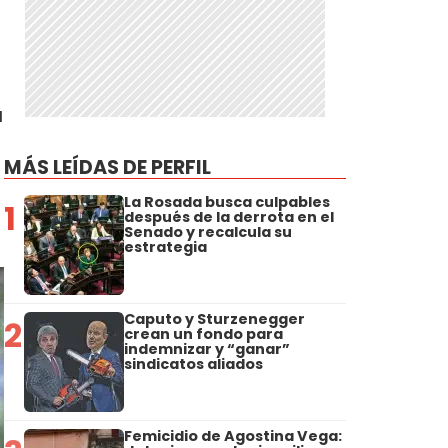
a
MÁS LEÍDAS DE PERFIL
La Rosada busca culpables
1
después de la derrota en el
Senado y recalcula su
estrategia
Caputo y Sturzenegger
2
crean un fondo para
indemnizar y “ganar”
sindicatos aliados
Femicidio de Agostina Vega: