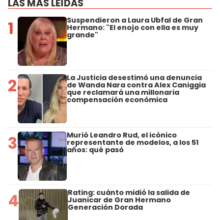
LAS MÁS LEÍDAS
Suspendieron a Laura Ubfal de Gran
1
Hermano: "El enojo con ella es muy
grande"
La Justicia desestimó una denuncia
2
de Wanda Nara contra Alex Caniggia
que reclamará una millonaria
compensación económica
Murió Leandro Rud, el icónico
3
representante de modelos, a los 51
años: qué pasó
Rating: cuánto midió la salida de
4
Juanicar de Gran Hermano
Generación Dorada