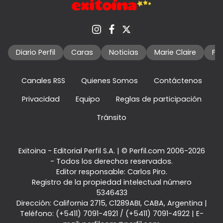
Diario Perfil
Caras
Noticias
Marie Claire
Fo
Canales RSS
Quienes Somos
Contáctenos
Privacidad
Equipo
Reglas de participación
Tránsito
Exitoina - Editorial Perfil S.A.
| © Perfil.com 2006-2026
- Todos los derechos reservados.
Editor responsable: Carlos Piro.
Registro de la propiedad intelectual número
5346433
Dirección:
California 2715
,
C1289ABI
,
CABA, Argentina
|
Teléfono:
(+5411) 7091-4921
/
(+5411) 7091-4922
| E-