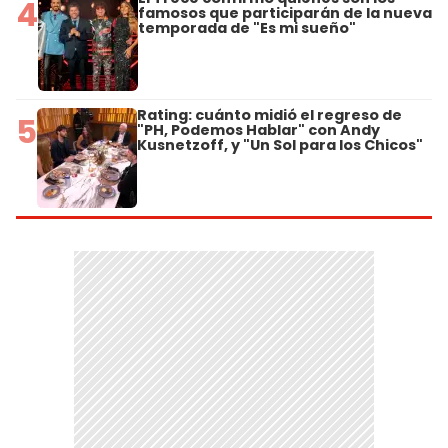
4
famosos que participarán de la nueva
temporada de "Es mi sueño"
Rating: cuánto midió el regreso de
5
"PH, Podemos Hablar" con Andy
Kusnetzoff, y "Un Sol para los Chicos"