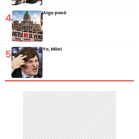
Algo pasó
4
Yo, Milei
5