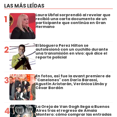
LAS MÁS LEÍDAS
Laura Ubfal sorprendió al revelar que
1
recibió una carta documento de un
participante que continúa en Gran
Hermano
El bloguero Perez Hilton se
2
autolesionó con un cuchillo durante
una transmisión en vivo: qué dice el
reporte policial
En fotos, así fue la avant premiere de
3
"Canelones" con Darío Barassi,
Agustín Aristarán, Verónica Llinás y
César Bordón
La Oreja de Van Gogh llega a Buenos
4
Aires tras el regreso de Amaia
Montero: cómo comprar las entradas