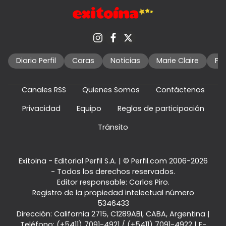
Diario Perfil
Caras
Noticias
Marie Claire
Fo
Canales RSS
Quienes Somos
Contáctenos
Privacidad
Equipo
Reglas de participación
Tránsito
Exitoina - Editorial Perfil S.A.
| © Perfil.com 2006-2026
- Todos los derechos reservados.
Editor responsable: Carlos Piro.
Registro de la propiedad intelectual número
5346433
Dirección:
California 2715
,
C1289ABI
,
CABA, Argentina
|
Teléfono:
(+5411) 7091-4921
/
(+5411) 7091-4922
| E-