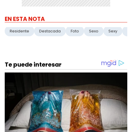
EN ESTA NOTA
Residente
Destacada
Foto
Sexo
Sexy
Ho