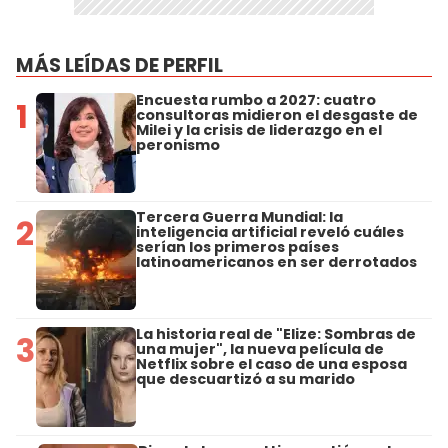
MÁS LEÍDAS DE PERFIL
Encuesta rumbo a 2027: cuatro
1
consultoras midieron el desgaste de
Milei y la crisis de liderazgo en el
peronismo
Tercera Guerra Mundial: la
2
inteligencia artificial reveló cuáles
serían los primeros países
latinoamericanos en ser derrotados
La historia real de "Elize: Sombras de
3
una mujer", la nueva película de
Netflix sobre el caso de una esposa
que descuartizó a su marido