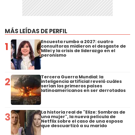
MÁS LEÍDAS DE PERFIL
Encuesta rumbo a 2027: cuatro
1
consultoras midieron el desgaste de
Milei y la crisis de liderazgo en el
peronismo
Tercera Guerra Mundial: la
2
inteligencia artificial reveló cuáles
serían los primeros países
latinoamericanos en ser derrotados
La historia real de "Elize: Sombras de
3
una mujer", la nueva película de
Netflix sobre el caso de una esposa
que descuartizó a su marido