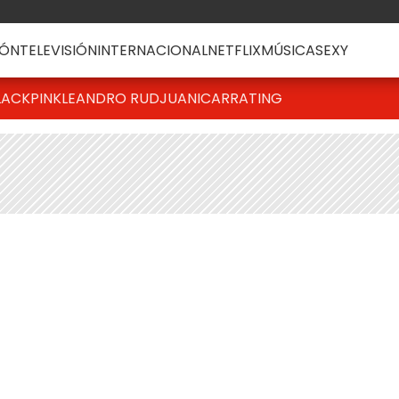
ÓN
TELEVISIÓN
INTERNACIONAL
NETFLIX
MÚSICA
SEXY
LACKPINK
LEANDRO RUD
JUANICAR
RATING