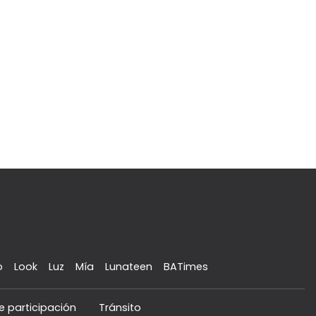
o
Look
Luz
Mía
Lunateen
BATimes
e participación
Tránsito