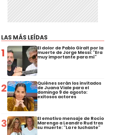
LAS MÁS LEÍDAS
El dolor de Pablo Giralt por la
1
muerte de Jorge Messi: "Era
muy importante para mí"
Quiénes serán los invitados
2
de Juana Viale para el
domingo 9 de agosto:
exitosos actores
El emotivo mensaje de Rocío
3
Marengo a Leandro Rud tras
su muerte: "La re luchaste"