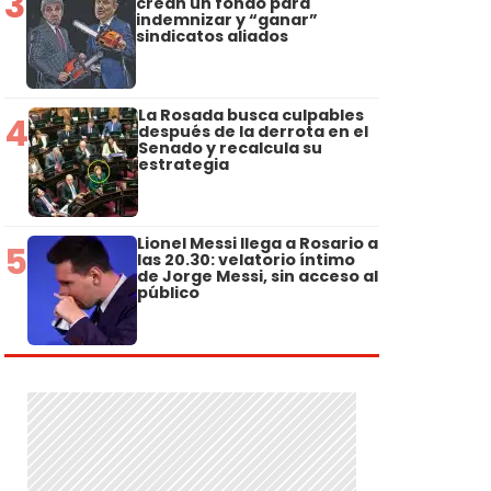
3
crean un fondo para
indemnizar y “ganar”
sindicatos aliados
La Rosada busca culpables
4
después de la derrota en el
Senado y recalcula su
estrategia
Lionel Messi llega a Rosario a
5
las 20.30: velatorio íntimo
de Jorge Messi, sin acceso al
público