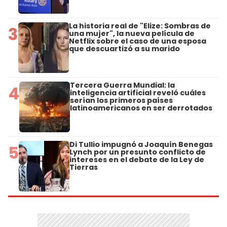
La historia real de "Elize: Sombras de
3
una mujer", la nueva película de
Netflix sobre el caso de una esposa
que descuartizó a su marido
Tercera Guerra Mundial: la
4
inteligencia artificial reveló cuáles
serían los primeros países
latinoamericanos en ser derrotados
Di Tullio impugnó a Joaquín Benegas
5
Lynch por un presunto conflicto de
intereses en el debate de la Ley de
Tierras