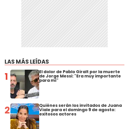
LAS MÁS LEÍDAS
El dolor de Pablo Giralt por la muerte
1
de Jorge Messi: "Era muy importante
para mí"
Quiénes serán los invitados de Juana
2
Viale para el domingo 9 de agosto:
exitosos actores