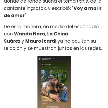
donde de fondo suena el tema
París
, de la
cantante Ingratax, y escribió: "
Voy a morir
de amor
".
De esta manera, en medio del escándalo
con
Wanda Nara
,
La China
Suárez
y
Mauro Icardi
ya no ocultan su
relación y se muestran juntos en las redes.