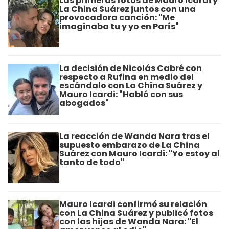
Las primeras fotos de Mauro Icardi y
La China Suárez juntos con una
provocadora canción: "Me
imaginaba tu y yo en París"
La decisión de Nicolás Cabré con
respecto a Rufina en medio del
escándalo con La China Suárez y
Mauro Icardi: "Habló con sus
abogados"
La reacción de Wanda Nara tras el
supuesto embarazo de La China
Suárez con Mauro Icardi: "Yo estoy al
tanto de todo"
Mauro Icardi confirmó su relación
con La China Suárez y publicó fotos
con las hijas de Wanda Nara: "El