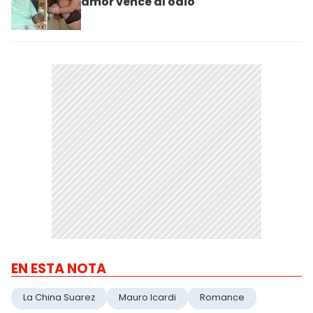
amor vence al odio"
EN ESTA NOTA
La China Suarez
Mauro Icardi
Romance