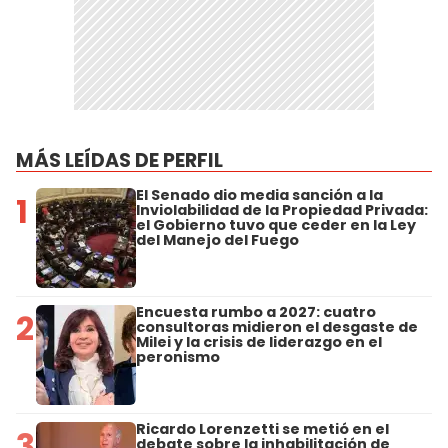
MÁS LEÍDAS DE PERFIL
El Senado dio media sanción a la
1
Inviolabilidad de la Propiedad Privada:
el Gobierno tuvo que ceder en la Ley
del Manejo del Fuego
Encuesta rumbo a 2027: cuatro
2
consultoras midieron el desgaste de
Milei y la crisis de liderazgo en el
peronismo
Ricardo Lorenzetti se metió en el
3
debate sobre la inhabilitación de