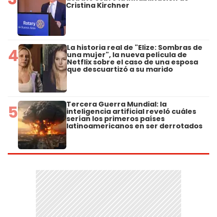
Cristina Kirchner
La historia real de "Elize: Sombras de
4
una mujer", la nueva película de
Netflix sobre el caso de una esposa
que descuartizó a su marido
Tercera Guerra Mundial: la
5
inteligencia artificial reveló cuáles
serían los primeros países
latinoamericanos en ser derrotados