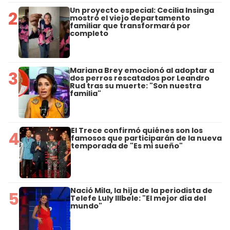
Un proyecto especial: Cecilia Insinga
2
mostró el viejo departamento
familiar que transformará por
completo
Mariana Brey emocionó al adoptar a
3
dos perros rescatados por Leandro
Rud tras su muerte: "Son nuestra
familia"
El Trece confirmó quiénes son los
4
famosos que participarán de la nueva
temporada de "Es mi sueño"
Nació Mila, la hija de la periodista de
5
Telefe Luly Illbele: "El mejor día del
mundo"