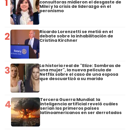
1
consultoras midieron el desgaste de
Milei y la crisis de liderazgo en el
peronismo
Ricardo Lorenzetti se metió en el
2
debate sobre la inhabilitación de
Cristina Kirchner
La historia real de "Elize: Sombras de
3
una mujer", la nueva película de
Netflix sobre el caso de una esposa
que descuartizó a su marido
Tercera Guerra Mundial: la
4
inteligencia artificial reveló cuáles
serían los primeros países
latinoamericanos en ser derrotados