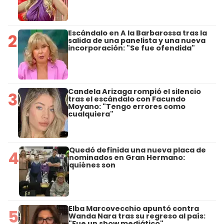
Escándalo en A la Barbarossa tras la
2
salida de una panelista y una nueva
incorporación: "Se fue ofendida"
Candela Arizaga rompió el silencio
3
tras el escándalo con Facundo
Moyano: "Tengo errores como
cualquiera"
Quedó definida una nueva placa de
4
nominados en Gran Hermano:
quiénes son
Elba Marcovecchio apuntó contra
5
Wanda Nara tras su regreso al país:
"Fue un show mediático"