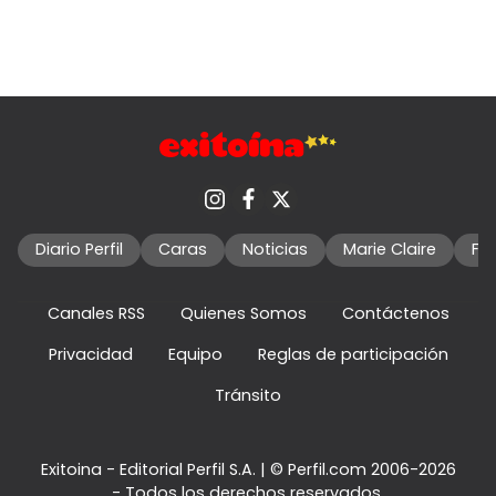
Diario Perfil
Caras
Noticias
Marie Claire
Fo
Canales RSS
Quienes Somos
Contáctenos
Privacidad
Equipo
Reglas de participación
Tránsito
Exitoina - Editorial Perfil S.A.
| © Perfil.com 2006-2026
- Todos los derechos reservados.