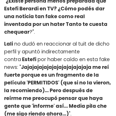
"
¿Existe persona menos preparada que
Estefi Berardi en TV? ¿Cómo podés dar
una noticia tan fake como real
inventada por un hater Tanto te cuesta
chequear
?".
Lali
no dudó en reaccionar al tuit de dicho
perfil y apuntó indirectamente
contra
Estefi
por haber caído en esta fake
news: "
Jajajajajajajajajajajajajaja me reí
fuerte porque es un fragmento de la
película 'PERMITIDOS' (que si no la vieron,
la recomiendo)... Pero después de
reírme me preocupó pensar que haya
gente que 'informe' así... Media pila che
(me sigo riendo ahora...)
".