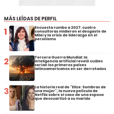
MÁS LEÍDAS DE PERFIL
Encuesta rumbo a 2027: cuatro
1
consultoras midieron el desgaste de
Milei y la crisis de liderazgo en el
peronismo
Tercera Guerra Mundial: la
2
inteligencia artificial reveló cuáles
serían los primeros países
latinoamericanos en ser derrotados
La historia real de "Elize: Sombras de
3
una mujer", la nueva película de
Netflix sobre el caso de una esposa
que descuartizó a su marido