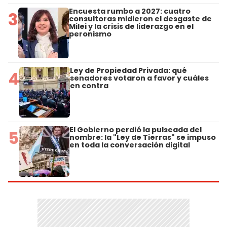
Encuesta rumbo a 2027: cuatro
3
consultoras midieron el desgaste de
Milei y la crisis de liderazgo en el
peronismo
Ley de Propiedad Privada: qué
4
senadores votaron a favor y cuáles
en contra
El Gobierno perdió la pulseada del
5
nombre: la "Ley de Tierras" se impuso
en toda la conversación digital