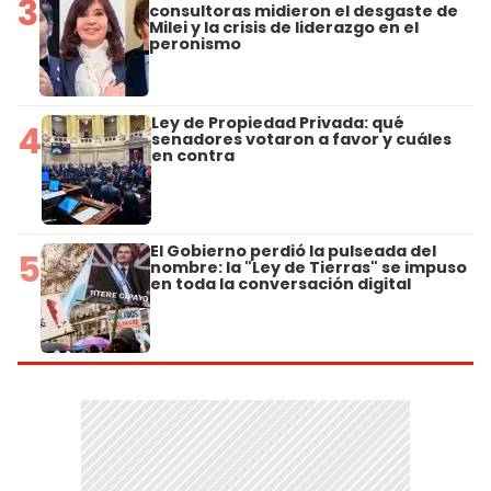
3
consultoras midieron el desgaste de
Milei y la crisis de liderazgo en el
peronismo
Ley de Propiedad Privada: qué
4
senadores votaron a favor y cuáles
en contra
El Gobierno perdió la pulseada del
5
nombre: la "Ley de Tierras" se impuso
en toda la conversación digital