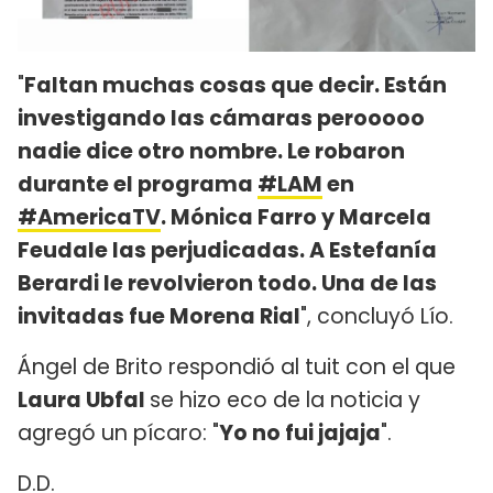
"
Faltan muchas cosas que decir. Están
investigando las cámaras perooooo
nadie dice otro nombre. Le robaron
durante el programa
#LAM
en
#AmericaTV
. Mónica Farro y Marcela
Feudale las perjudicadas. A Estefanía
Berardi le revolvieron todo. Una de las
invitadas fue Morena Rial
", concluyó Lío.
Ángel de Brito respondió al tuit con el que
Laura Ubfal
se hizo eco de la noticia y
agregó un pícaro: "
Yo no fui jajaja
".
D.D.