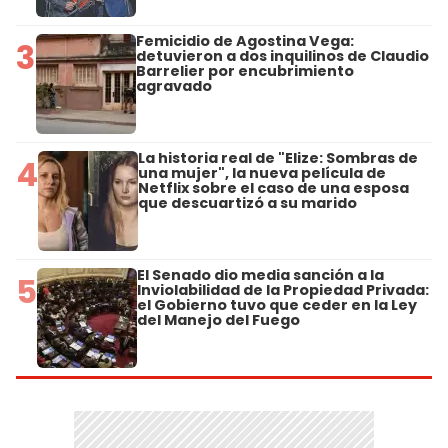
Femicidio de Agostina Vega:
3
detuvieron a dos inquilinos de Claudio
Barrelier por encubrimiento
agravado
La historia real de "Elize: Sombras de
4
una mujer", la nueva película de
Netflix sobre el caso de una esposa
que descuartizó a su marido
El Senado dio media sanción a la
5
Inviolabilidad de la Propiedad Privada:
el Gobierno tuvo que ceder en la Ley
del Manejo del Fuego